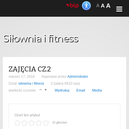
A
A
A
Siłownia i fitness
ZAJĘCIA CZ.2
marzec 17, 2016
Napisane przez
Administrator
Dział:
siłownia i fitness
Czytany 6633 razy
wielkość czcionki
Wydrukuj
Email
Media
Oceń ten artykuł
(0 głosów)